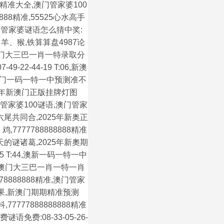
888精准大全,澳门管家婆100
8888精准,55525心水高手
,管家婆谜语怎么猜中奖:
、羊、猴,铁算算盘4987论
新传,澳门大三巴一肖一特录取分
22-44-19 T:06,新澳
透,澳门一码一特一中预测准不
2026年新澳门正版挂牌灯图
,新澳管家婆100谜语,澳门管家
尾共同合,2025年新奥正
,7777788888888精准
的谜诸葛,2025年新奧期
5 T:44,澳新一码一特一中
,澳门大三巴一肖一特一肖
78888888精准,澳门管家
果,新澳门期期精准预测
777888888888精准
费谜语免费:08-33-05-26-