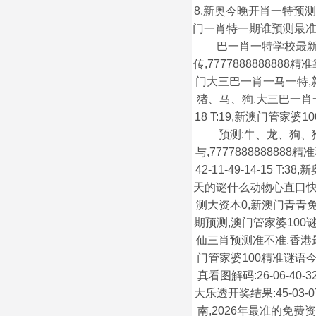
8,新奥今晚开肖一特预测,
门一肖特一期谁预测最准:10-1
巴一肖一特学校最新消息,
传,77778888888
门大三巴一肖一马一特,新奥
猪、马、狗,大三巴一肖一码,
18 T:19,新澳门管
预测:牛、龙、狗、猴
与,777788888888
42-11-49-14-1
天的谜什么动物心直口快,管
测大资本0,新澳门青青
期预测,澳门管家婆100
仙三肖预测准不准,香港最准一
门管家婆100精准谜语今天
真看图解码:26-06-40-32
大乐透开奖结果:45-03-
南,2026年最准的免费