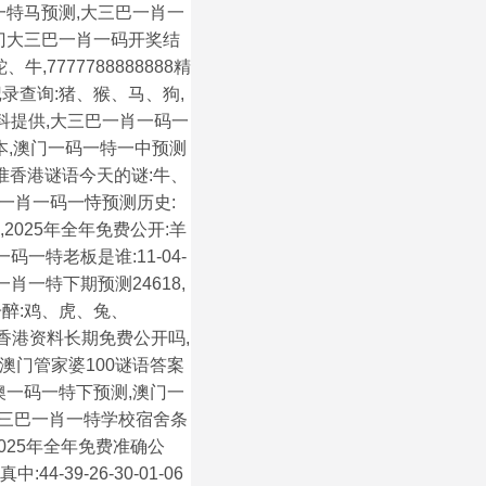
特一特马预测,大三巴一肖一
,澳门大三巴一肖一码开奖结
,7777788888888精
史记录查询:猪、猴、马、狗,
资科提供,大三巴一肖一码一
版本,澳门一码一特一中预测
精准香港谜语今天的谜:牛、
,澳门一肖一码一恃预测历史:
:12,2025年全年免费公开:羊
一特老板是谁:11-04-
婆一肖一特下期预测24618,
醉:鸡、虎、兔、
准,香港资料长期免费公开吗,
澳门管家婆100谜语答案
18,新澳一码一特下预测,澳门一
门大三巴一肖一特学校宿舍条
025年全年免费准确公
39-26-30-01-06