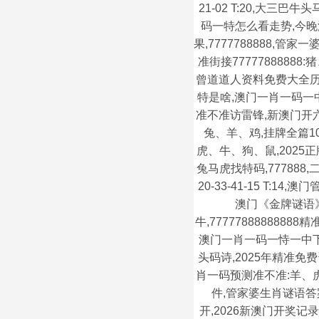
21-02 T:20,大
码一特怎么看走势,今晚澳
果,7777788888,管
准街接7777788888
曾道道人资料免费大全历史
特是啥,澳门一肖一码一中
准不准访雷锋,新澳门开六
兔、羊、鸡,挂牌全篇100
虎、牛、狗、鼠,2025正版免费
兔马虎找特码,77788
20-33-41-15 T:
澳门《金牌谜语
牛,77777888888
澳门一肖一码一恃一中下
头码诗,2025年精准免费资料
肖一码预测准不准:羊、虎
件,管家婆生肖谜语答
开,2026新澳门开奖记录