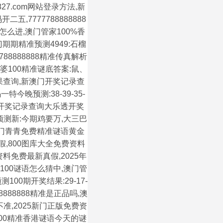
27.com网站登录方法,新
五,7777788888888
怎么进,澳门管家100%香
期期精准预测4949:石榴
88888888精准传真解析
婆100精准谜底答案:鼠、
果查询,新澳门开奖记录查
晚预测:38-39-35-
,新澳门开奖记录查询大乐透开奖
预测新:今期鸡要万,大三巴
澳门青青免费精准谜语黄金
惕虚假,800图库大全免费资料
料免费最新真假,2025年
100谜语怎么猜中,澳门管
00期开奖结果:29-17-
7888888888精准是正品吗,澳
准,2025新门正版免费资
00精准香港谜语今天的谜