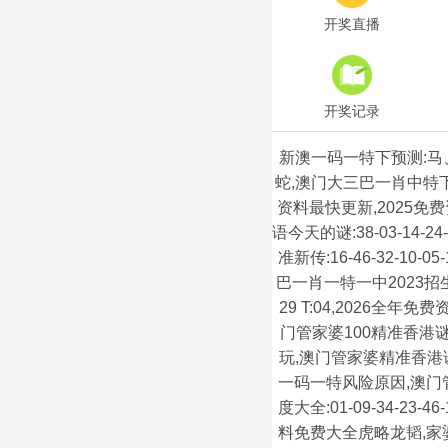
开奖直播
开奖记录
新澳一码一特下预测:马
蛇,澳门大三巴一肖中特下
资料最快更新,2025免费资
语今天的谜:38-03-14-
准新传:16-46-32-1
巴一肖一特一中2023招生
29 T:04,2026全年免
门管家婆100精准香港
玩,澳门管家婆精准香港谜语
一码一特风险原因,澳门管家
度大全:01-09-34-2
料免费大全虎略龙韬,家